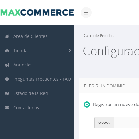
Alternar
Navegación
Carro de Pedidos
Área de Clientes
Configura
Tienda
Anuncios
Preguntas Frecuentes - FAQ
ELEGIR UN DOMINIO...
Estado de la Red
Registrar un nuevo d
Contáctenos
www.