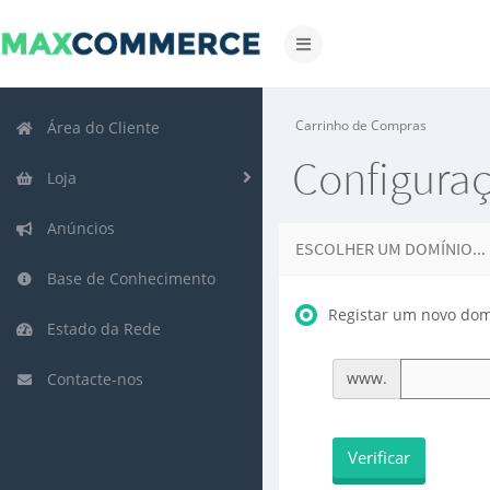
Alternar
navegação
Carrinho de Compras
Área do Cliente
Configura
Loja
Anúncios
ESCOLHER UM DOMÍNIO...
Base de Conhecimento
Registar um novo dom
Estado da Rede
www.
Contacte-nos
Verificar