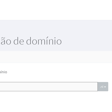
ção de domínio
ínio
.nl