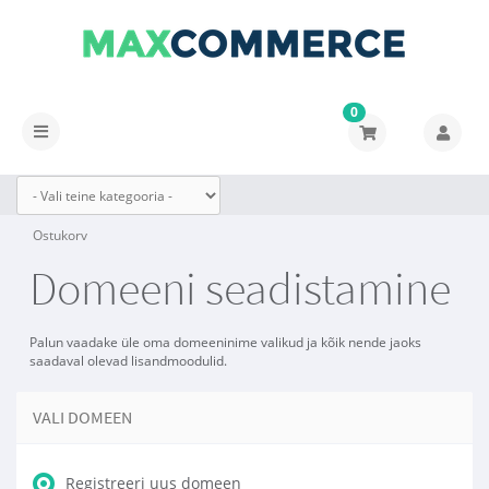
0
Lülitage
navigeerimine
Ostukorv
Domeeni seadistamine
Palun vaadake üle oma domeeninime valikud ja kõik nende jaoks
saadaval olevad lisandmoodulid.
VALI DOMEEN
Registreeri uus domeen