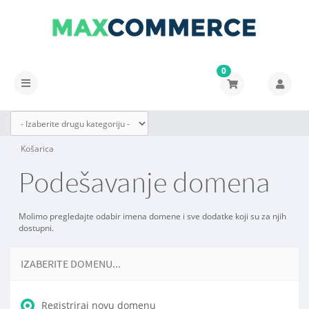
0
Prebaci
navigaciju
Košarica
Podešavanje domena
Molimo pregledajte odabir imena domene i sve dodatke koji su za njih
dostupni.
IZABERITE DOMENU...
Registriraj novu domenu