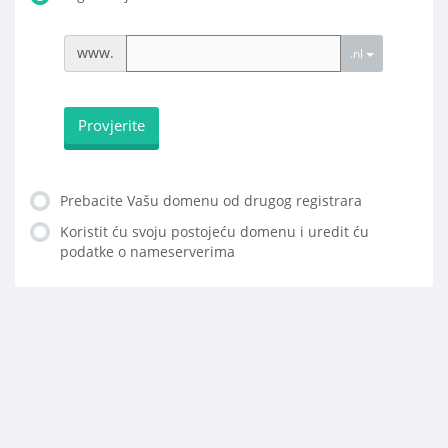
www.
.nl
Provjerite
Prebacite Vašu domenu od drugog registrara
Koristit ću svoju postojeću domenu i uredit ću
podatke o nameserverima