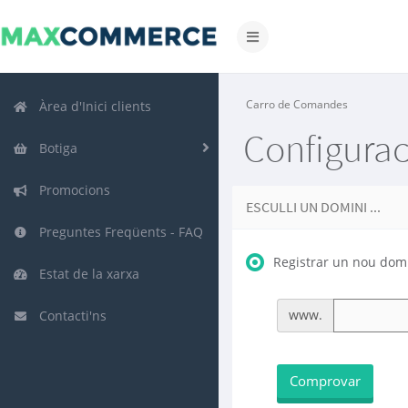
Canvia
la
navegació
Carro de Comandes
Àrea d'Inici clients
Configurac
Botiga
Promocions
ESCULLI UN DOMINI ...
Preguntes Freqüents - FAQ
Registrar un nou dom
Estat de la xarxa
www.
Contacti'ns
Comprovar