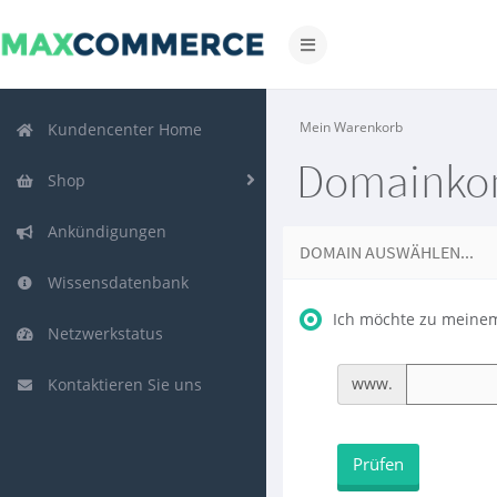
Navigation
ein-/ausblenden
Mein Warenkorb
Kundencenter Home
Domainkon
Shop
Ankündigungen
DOMAIN AUSWÄHLEN...
Wissensdatenbank
Ich möchte zu meinem
Netzwerkstatus
www.
Kontaktieren Sie uns
Prüfen