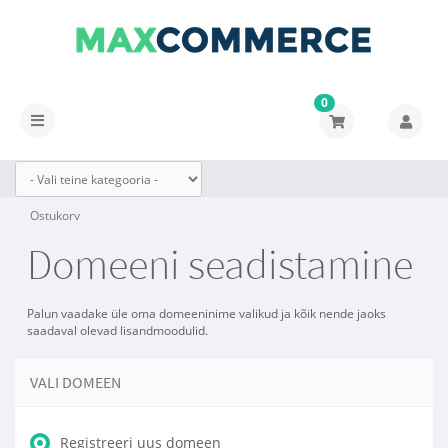
0
Lülitage
navigeerimine
Ostukorv
Domeeni seadistamine
Palun vaadake üle oma domeeninime valikud ja kõik nende jaoks
saadaval olevad lisandmoodulid.
VALI DOMEEN
Registreeri uus domeen