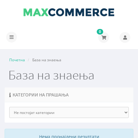
0
Вклучете
ја
навигацијата
Почетна
База на знаења
База на знаења
КАТЕГОРИИ НА ПРАШАЊА
Нема пронајдени резултати