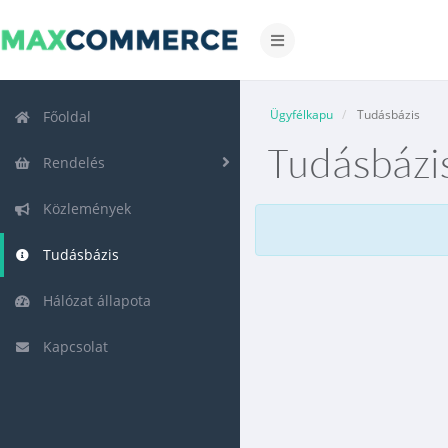
Váltás
a
navigációra
Ügyfélkapu
Tudásbázis
Főoldal
Tudásbázi
Rendelés
Közlemények
Tudásbázis
Hálózat állapota
Kapcsolat