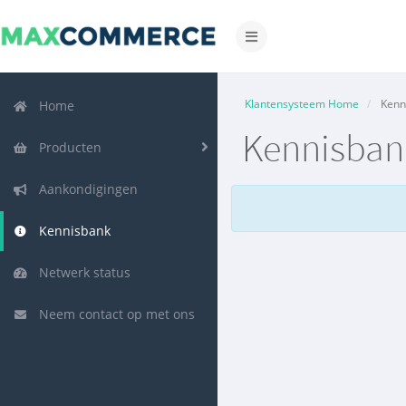
Navigatie
in-/uitschakelen
Klantensysteem Home
Kenn
Home
Kennisban
Producten
Aankondigingen
Kennisbank
Netwerk status
Neem contact op met ons