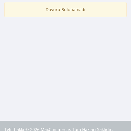
Duyuru Bulunamadı
Telif hakkı © 2026 MaxCommerce. Tüm Hakları Saklıdır.