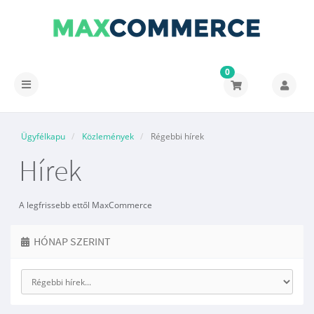
0
Váltás
a
navigációra
Ügyfélkapu
Közlemények
Régebbi hírek
Hírek
A legfrissebb ettől MaxCommerce
HÓNAP SZERINT