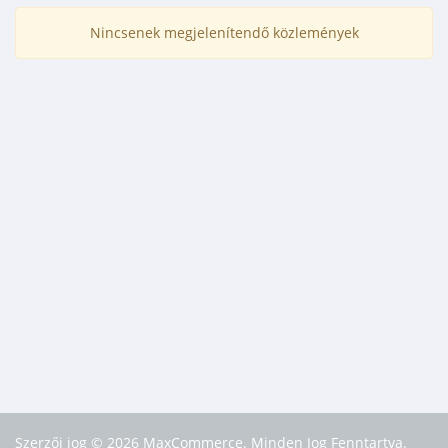
Nincsenek megjelenítendő közlemények
Szerzői jog © 2026 MaxCommerce. Minden Jog Fenntartva.