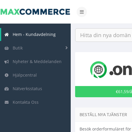
Växla
navigering
Hem - Kundavdelning
Butik
Nyheter & Meddelanden
Hjälpcentral
Nätverksstatus
€61,59/
Kontakta Oss
BESTÄLL NYA TJÄNSTER
Besök orderformuläret för 