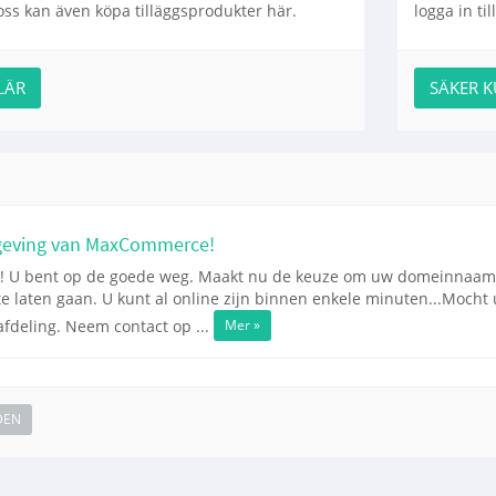
ss kan även köpa tilläggsprodukter här.
logga in ti
LÄR
SÄKER 
geving van MaxCommerce!
U bent op de goede weg. Maakt nu de keuze om uw domeinnaam en 
 te laten gaan. U kunt al online zijn binnen enkele minuten...Mocht
Mer »
fdeling. Neem contact op ...
DEN