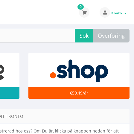
0
Konto
Sök
Överföring
€59,49/år
DITT KONTO
strerad hos oss? Om Du är, klicka på knappen nedan för att