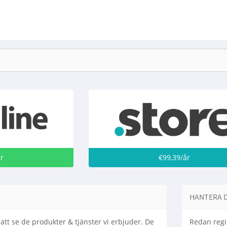
år
€99,39/år
HANTERA 
att se de produkter & tjänster vi erbjuder. De
Redan regi