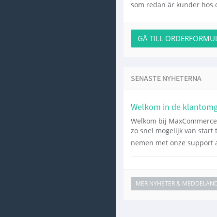
som redan är kunder hos o
GÅ TILL ORDERFORMU
SENASTE NYHETERNA
Welkom in de klantom
Welkom bij MaxCommerce! 
zo snel mogelijk van start
nemen met onze support a
MER NYHETER & MEDDELAN