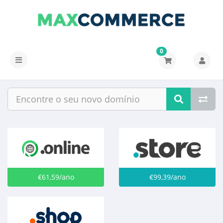
0
Alternar
navegação
€61,59/ano
€99,39/ano