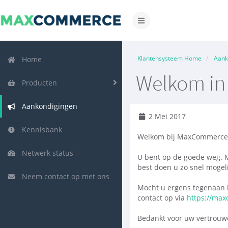
Navigatie
in-/uitschakelen
Klantensysteem Home
Aank
Home
Welkom in
Producten
Aankondigingen
2 Mei 2017
Kennisbank
Welkom bij MaxCommerce
Netwerk status
U bent op de goede weg. 
best doen u zo snel mogeli
Neem contact op met ons
Mocht u ergens tegenaan l
contact op via
https://max
Bedankt voor uw vertrouw