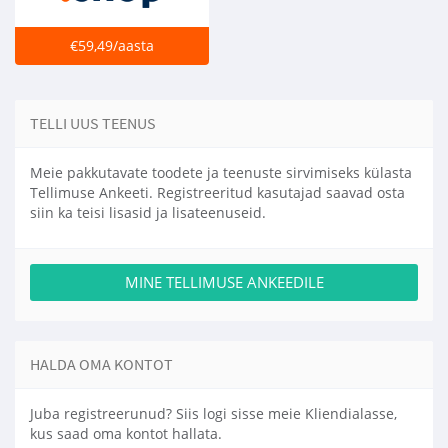
€59,49/aasta
TELLI UUS TEENUS
Meie pakkutavate toodete ja teenuste sirvimiseks külasta
Tellimuse Ankeeti. Registreeritud kasutajad saavad osta
siin ka teisi lisasid ja lisateenuseid.
MINE TELLIMUSE ANKEEDILE
HALDA OMA KONTOT
Juba registreerunud? Siis logi sisse meie Kliendialasse,
kus saad oma kontot hallata.