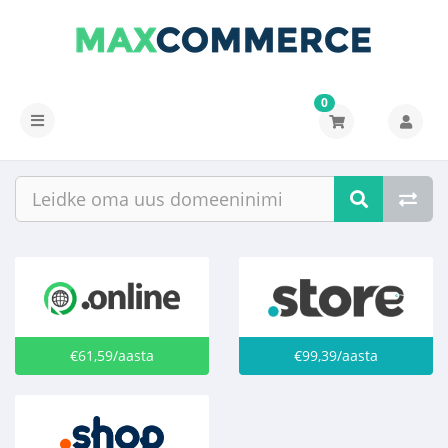
0
Lülitage
navigeerimine
€61,59/aasta
€99,39/aasta