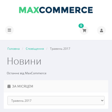
0
Переключити
навігацію
Головна
Сповіщення
Травень 2017
Новини
Останнє від MaxCommerce
ЗА МІСЯЦЕМ